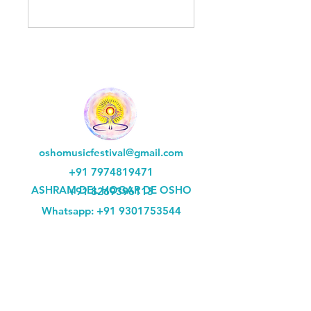
oshomusicfestival@gmail.com
+91 7974819471
ASHRAM DEL HOGAR DE OSHO
+91 8269396113
Whatsapp:
+91 9301753544